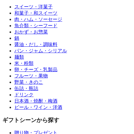
スイーツ・洋菓子
和菓子・和スイーツ
肉・ハム・ソーセージ
魚介類・シーフード
おかず・お惣菜
鍋
醤油・だし・調味料
パン・ジャム・シリアル
麺類
米・粉類
卵・チーズ・乳製品
フルーツ・果物
野菜・きのこ
缶詰・瓶詰
ドリンク
日本酒・焼酎・梅酒
ビール・ワイン・洋酒
ギフトシーンから探す
贈り物・プレゼント