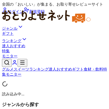
全国の「おいしい」が集まる、お取り寄せレビューサイト
ログイン
新規登録
ジャンル
ギフト
ランキング
達人おすすめ
特集
モニター
グルメ
スイーツ
ランキング
達人おすすめ
ギフト
食材・飲料
特
集
モニター
読み込み中...
ジャンルから探す