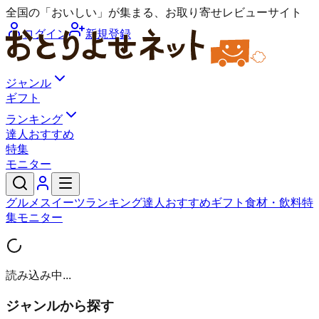
全国の「おいしい」が集まる、お取り寄せレビューサイト
ログイン
新規登録
ジャンル
ギフト
ランキング
達人おすすめ
特集
モニター
グルメ
スイーツ
ランキング
達人おすすめ
ギフト
食材・飲料
特
集
モニター
読み込み中...
ジャンルから探す