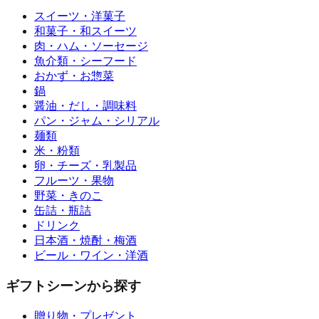
スイーツ・洋菓子
和菓子・和スイーツ
肉・ハム・ソーセージ
魚介類・シーフード
おかず・お惣菜
鍋
醤油・だし・調味料
パン・ジャム・シリアル
麺類
米・粉類
卵・チーズ・乳製品
フルーツ・果物
野菜・きのこ
缶詰・瓶詰
ドリンク
日本酒・焼酎・梅酒
ビール・ワイン・洋酒
ギフトシーンから探す
贈り物・プレゼント