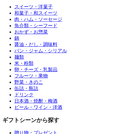
スイーツ・洋菓子
和菓子・和スイーツ
肉・ハム・ソーセージ
魚介類・シーフード
おかず・お惣菜
鍋
醤油・だし・調味料
パン・ジャム・シリアル
麺類
米・粉類
卵・チーズ・乳製品
フルーツ・果物
野菜・きのこ
缶詰・瓶詰
ドリンク
日本酒・焼酎・梅酒
ビール・ワイン・洋酒
ギフトシーンから探す
贈り物・プレゼント