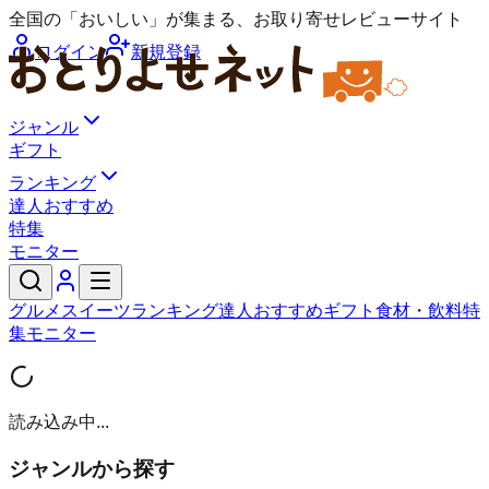
全国の「おいしい」が集まる、お取り寄せレビューサイト
ログイン
新規登録
ジャンル
ギフト
ランキング
達人おすすめ
特集
モニター
グルメ
スイーツ
ランキング
達人おすすめ
ギフト
食材・飲料
特
集
モニター
読み込み中...
ジャンルから探す