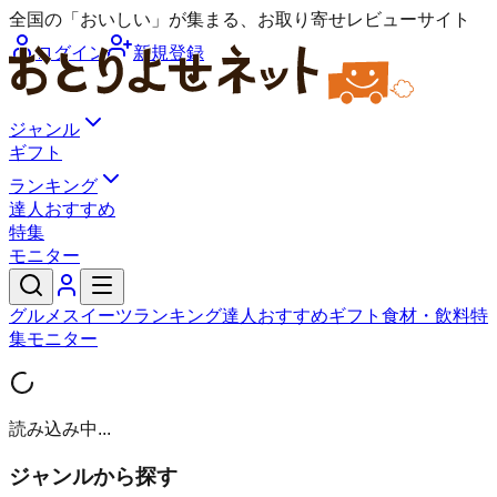
全国の「おいしい」が集まる、お取り寄せレビューサイト
ログイン
新規登録
ジャンル
ギフト
ランキング
達人おすすめ
特集
モニター
グルメ
スイーツ
ランキング
達人おすすめ
ギフト
食材・飲料
特
集
モニター
読み込み中...
ジャンルから探す