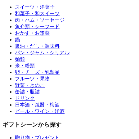
スイーツ・洋菓子
和菓子・和スイーツ
肉・ハム・ソーセージ
魚介類・シーフード
おかず・お惣菜
鍋
醤油・だし・調味料
パン・ジャム・シリアル
麺類
米・粉類
卵・チーズ・乳製品
フルーツ・果物
野菜・きのこ
缶詰・瓶詰
ドリンク
日本酒・焼酎・梅酒
ビール・ワイン・洋酒
ギフトシーンから探す
贈り物・プレゼント