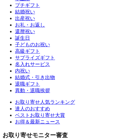
プチギフト
結婚祝い
出産祝い
お礼・お返し
還暦祝い
誕生日
子どものお祝い
高級ギフト
サプライズギフト
名入れサービス
内祝い
結婚式・引き出物
退職ギフト
異動・退職挨拶
お取り寄せ人気ランキング
達人のおすすめ
ベストお取り寄せ大賞
お得＆最新ニュース
お取り寄せモニター審査