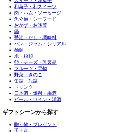
スイーツ・洋菓子
和菓子・和スイーツ
肉・ハム・ソーセージ
魚介類・シーフード
おかず・お惣菜
鍋
醤油・だし・調味料
パン・ジャム・シリアル
麺類
米・粉類
卵・チーズ・乳製品
フルーツ・果物
野菜・きのこ
缶詰・瓶詰
ドリンク
日本酒・焼酎・梅酒
ビール・ワイン・洋酒
ギフトシーンから探す
贈り物・プレゼント
手土産