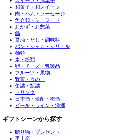
スイーツ・洋菓子
和菓子・和スイーツ
肉・ハム・ソーセージ
魚介類・シーフード
おかず・お惣菜
鍋
醤油・だし・調味料
パン・ジャム・シリアル
麺類
米・粉類
卵・チーズ・乳製品
フルーツ・果物
野菜・きのこ
缶詰・瓶詰
ドリンク
日本酒・焼酎・梅酒
ビール・ワイン・洋酒
ギフトシーンから探す
贈り物・プレゼント
手土産