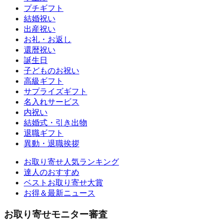
プチギフト
結婚祝い
出産祝い
お礼・お返し
還暦祝い
誕生日
子どものお祝い
高級ギフト
サプライズギフト
名入れサービス
内祝い
結婚式・引き出物
退職ギフト
異動・退職挨拶
お取り寄せ人気ランキング
達人のおすすめ
ベストお取り寄せ大賞
お得＆最新ニュース
お取り寄せモニター審査