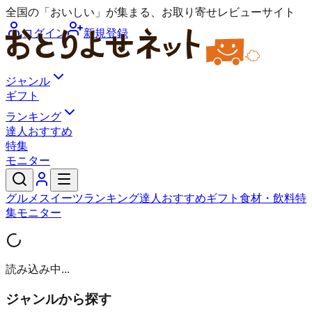
全国の「おいしい」が集まる、お取り寄せレビューサイト
ログイン
新規登録
ジャンル
ギフト
ランキング
達人おすすめ
特集
モニター
グルメ
スイーツ
ランキング
達人おすすめ
ギフト
食材・飲料
特
集
モニター
読み込み中...
ジャンルから探す