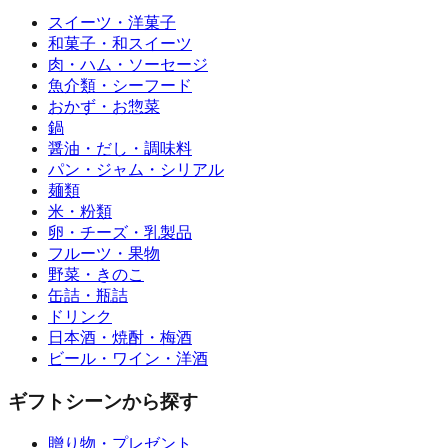
スイーツ・洋菓子
和菓子・和スイーツ
肉・ハム・ソーセージ
魚介類・シーフード
おかず・お惣菜
鍋
醤油・だし・調味料
パン・ジャム・シリアル
麺類
米・粉類
卵・チーズ・乳製品
フルーツ・果物
野菜・きのこ
缶詰・瓶詰
ドリンク
日本酒・焼酎・梅酒
ビール・ワイン・洋酒
ギフトシーンから探す
贈り物・プレゼント