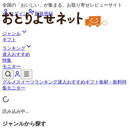
全国の「おいしい」が集まる、お取り寄せレビューサイト
ログイン
新規登録
ジャンル
ギフト
ランキング
達人おすすめ
特集
モニター
グルメ
スイーツ
ランキング
達人おすすめ
ギフト
食材・飲料
特
集
モニター
読み込み中...
ジャンルから探す