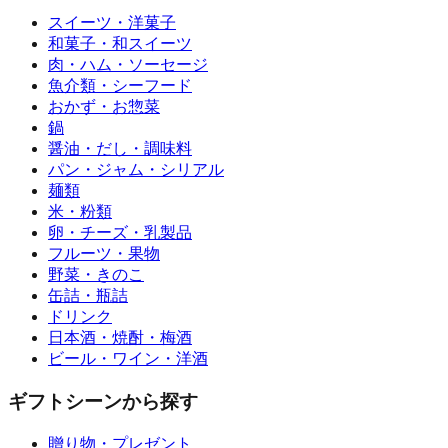
スイーツ・洋菓子
和菓子・和スイーツ
肉・ハム・ソーセージ
魚介類・シーフード
おかず・お惣菜
鍋
醤油・だし・調味料
パン・ジャム・シリアル
麺類
米・粉類
卵・チーズ・乳製品
フルーツ・果物
野菜・きのこ
缶詰・瓶詰
ドリンク
日本酒・焼酎・梅酒
ビール・ワイン・洋酒
ギフトシーンから探す
贈り物・プレゼント