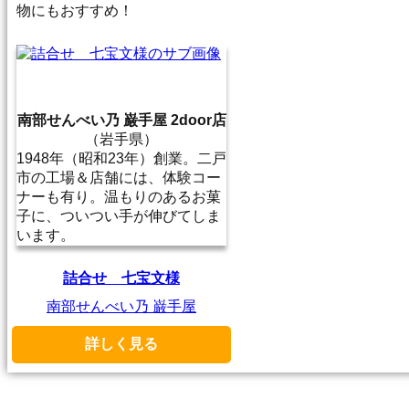
物にもおすすめ！
南部せんべい乃 巌手屋 2door店
（岩手県）
1948年（昭和23年）創業。二戸
市の工場＆店舗には、体験コー
ナーも有り。温もりのあるお菓
子に、ついつい手が伸びてしま
います。
詰合せ 七宝文様
南部せんべい乃 巌手屋
詳しく見る