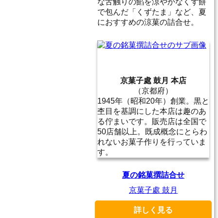
な舌触りの餡を涼やかなくず餅
で包んだ「くずたま」など、夏
におすすめの涼菓の詰合せ。
京菓子處 鼓月 本店
（京都府）
1945年（昭和20年）創業。黒と
杢目を基調にした本店は趣のあ
る佇まいです。販売店は全国で
50店舗以上。既成概念にとらわ
れないお菓子作りを行っていま
す。
夏の銘菓撰詰合せ
京菓子處 鼓月
詳しく見る