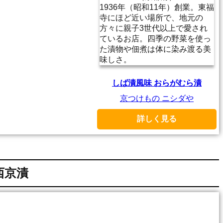
1936年（昭和11年）創業。東福
寺にほど近い場所で、地元の
方々に親子3世代以上で愛され
ているお店。四季の野菜を使っ
た漬物や佃煮は体に染み渡る美
味しさ。
しば漬風味 おらがむら漬
京つけもの ニシダや
詳しく見る
西京漬