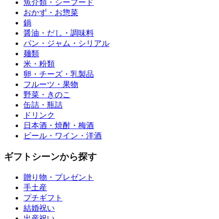
魚介類・シーフード
おかず・お惣菜
鍋
醤油・だし・調味料
パン・ジャム・シリアル
麺類
米・粉類
卵・チーズ・乳製品
フルーツ・果物
野菜・きのこ
缶詰・瓶詰
ドリンク
日本酒・焼酎・梅酒
ビール・ワイン・洋酒
ギフトシーンから探す
贈り物・プレゼント
手土産
プチギフト
結婚祝い
出産祝い