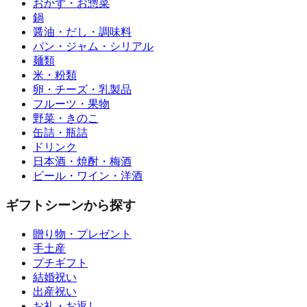
おかず・お惣菜
鍋
醤油・だし・調味料
パン・ジャム・シリアル
麺類
米・粉類
卵・チーズ・乳製品
フルーツ・果物
野菜・きのこ
缶詰・瓶詰
ドリンク
日本酒・焼酎・梅酒
ビール・ワイン・洋酒
ギフトシーンから探す
贈り物・プレゼント
手土産
プチギフト
結婚祝い
出産祝い
お礼・お返し