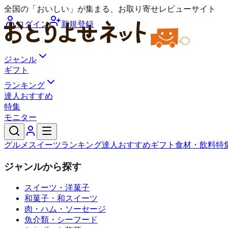
全国の「おいしい」が集まる、お取り寄せレビューサイト
ログイン
新規登録
ジャンル
ギフト
ランキング
達人おすすめ
特集
モニター
グルメ
スイーツ
ランキング
達人おすすめ
ギフト
食材・飲料
特
ジャンルから探す
スイーツ・洋菓子
和菓子・和スイーツ
肉・ハム・ソーセージ
魚介類・シーフード