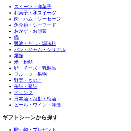
スイーツ・洋菓子
和菓子・和スイーツ
肉・ハム・ソーセージ
魚介類・シーフード
おかず・お惣菜
鍋
醤油・だし・調味料
パン・ジャム・シリアル
麺類
米・粉類
卵・チーズ・乳製品
フルーツ・果物
野菜・きのこ
缶詰・瓶詰
ドリンク
日本酒・焼酎・梅酒
ビール・ワイン・洋酒
ギフトシーンから探す
贈り物・プレゼント