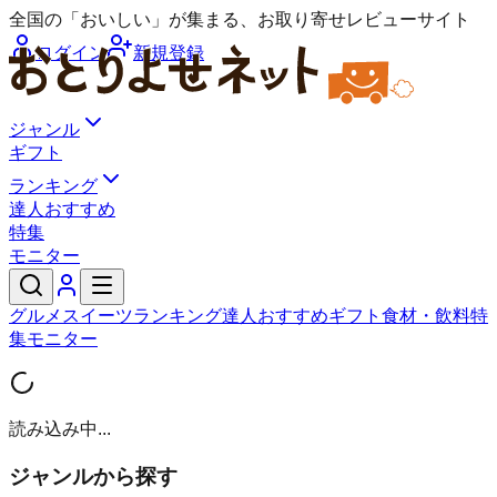
全国の「おいしい」が集まる、お取り寄せレビューサイト
ログイン
新規登録
ジャンル
ギフト
ランキング
達人おすすめ
特集
モニター
グルメ
スイーツ
ランキング
達人おすすめ
ギフト
食材・飲料
特
集
モニター
読み込み中...
ジャンルから探す