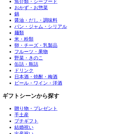
魚介類・シーフード
おかず・お惣菜
鍋
醤油・だし・調味料
パン・ジャム・シリアル
麺類
米・粉類
卵・チーズ・乳製品
フルーツ・果物
野菜・きのこ
缶詰・瓶詰
ドリンク
日本酒・焼酎・梅酒
ビール・ワイン・洋酒
ギフトシーンから探す
贈り物・プレゼント
手土産
プチギフト
結婚祝い
出産祝い