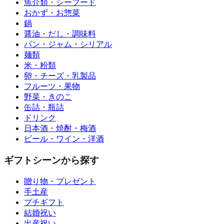
魚介類・シーフード
おかず・お惣菜
鍋
醤油・だし・調味料
パン・ジャム・シリアル
麺類
米・粉類
卵・チーズ・乳製品
フルーツ・果物
野菜・きのこ
缶詰・瓶詰
ドリンク
日本酒・焼酎・梅酒
ビール・ワイン・洋酒
ギフトシーンから探す
贈り物・プレゼント
手土産
プチギフト
結婚祝い
出産祝い