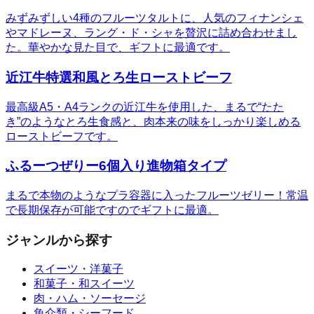
みずみずしい4種のフルーツタルトに、人気のフィナンシェ
やマドレーヌ、ラング・ド・シャを贅沢に詰め合わせまし
た。華やかな見た目で、ギフトに最適です。
近江牛特選和風とろ生ローストビーフ
最高級A5・A4ランクの近江牛を使用した、まるで“たた
き”のようなとろ生食感と、肉本来の味をしっかり楽しめる
ローストビーフです。
ふるーつぜりー6個入り進物箱タイプ
まるで本物のようなプラ容器に入ったフルーツゼリー！常温
で長期保存が可能ですのでギフトに最適。
ジャンルから探す
スイーツ・洋菓子
和菓子・和スイーツ
肉・ハム・ソーセージ
魚介類・シーフード