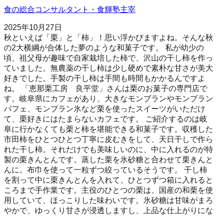
食の総合コンサルタント・食輝塾主宰
2025年10月27日
秋といえば「栗」と「柿」！思い浮かびますよね。そんな秋
の2大横綱が合体した夢のような和菓子です。 私が幼少の
頃、祖父母が趣味で自家栽培した柿で、沢山の干し柿を作っ
ていました。無農薬の干し柿は少し硬めで素朴な甘さが美大
好きでした。手製の干し柿は手間も時間もかかるんですよ
ね。 「恵那栗工房 良平堂」さんは栗のお菓子の専門店で
す。岐阜県にカフェがあり、大きなモンブランやモンブラン
パフェ、モンブラン氷など栗を使ったスイーツがいただけ
て、栗好きにはたまらないカフェです。 ご紹介するのは岐
阜に行かなくても栗と柿を堪能できる和菓子です。収穫した
市田柿をひとつひとつ丁寧に皮むきをして、天日干しで作ら
れた干し柿。それだけでも美味しいのに、中に入れるのが特
製の栗きんとんです。蒸した栗を氷砂糖と合わせて栗きんと
んに。布巾を使って一粒ずつ絞っているそうです。 干し柿
を割って中に栗きんとんを入れて、ひとつずつ箱に入れると
ころまで手作業です。主役のひとつの栗は、国産の和栗を使
用していて、ほっこりした味わいです。氷砂糖は甘味がまろ
やかで、ゆっくり甘さが浸透しますし、上品な仕上がりにな