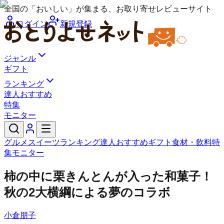
全国の「おいしい」が集まる、お取り寄せレビューサイト
ログイン
新規登録
ジャンル
ギフト
ランキング
達人おすすめ
特集
モニター
グルメ
スイーツ
ランキング
達人おすすめ
ギフト
食材・飲料
特
集
モニター
柿の中に栗きんとんが入った和菓子！
秋の2大横綱による夢のコラボ
小倉朋子