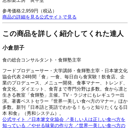
恵那栗工房 良平堂
参考価格:
2,959
円
（税込）
商品の詳細を見る
公式サイトで見る
この商品を詳しく紹介してくれた達人
小倉朋子
食の総合コンサルタント・食輝塾主宰
フードプロデューサー・大学講師・食輝塾主宰・日本箸文化
協会代表 24時間「食」一食、毎日自ら食実験！飲食店、企
業のプロデュース、メニュー開発、食事マナー、トレンド、
食文化、ダイエット、食育まで専門分野は多数。食から凛と
生きる教室「食輝塾」主催。TV・ラジオにもレギュラー出
演。著書ベストセラー『世界一美しい食べ方のマナー』ほか
多数。新刊『日本語と英語でわかる！もっと知りたくなる日
本 和食』（秀和システム）。
公式サイト
↗
日本箸文化協会
↗
美しい人は正しい食べ方を
知っている
↗
やせる味覚の作り方
↗
世界一美しい食べ方の