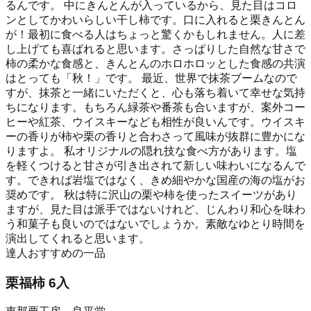
るんです。 中にきんとんが入っているから、見た目はコロ
ンとしてかわいらしい干し柿です。口に入れると栗きんとん
が！最初に食べる人はちょっと驚くかもしれません。人に差
し上げても喜ばれると思います。さっぱりした自然な甘さで
柿の柔かな食感と、きんとんのホロホロッとした食感の共演
はとっても「秋！」です。 最近、世界で抹茶ブームなので
すが、抹茶と一緒にいただくと、心も落ち着いて幸せな気持
ちになります。もちろん緑茶や番茶も合いますが、案外コー
ヒーや紅茶、ウイスキーなども相性が良いんです。ウイスキ
ーの香りが柿や栗の香りと合わさって風味が抜群に豊かにな
りますよ。 私オリジナルの隠れ技な食べ方があります。塩
を軽くつけると甘さが引き出されて新しい味わいになるんで
す。できれば岩塩ではなく、きめ細やかな国産の海の塩がお
奨めです。 秋は特に沢山の栗や柿を使ったスイーツがあり
ますが、見た目は派手ではないけれど、じんわり和心を味わ
う和菓子も良いのではないでしょうか。素敵なゆとり時間を
演出してくれると思います。
達人おすすめの一品
栗福柿 6入