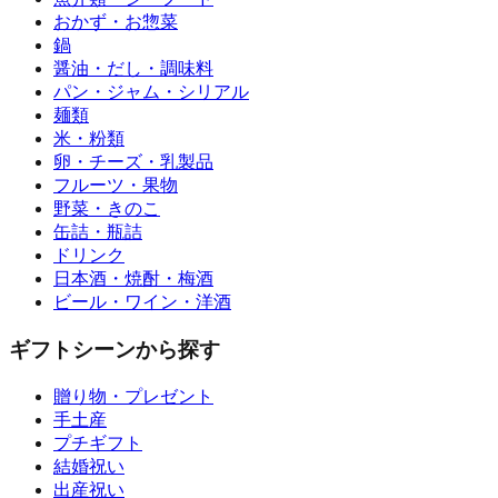
おかず・お惣菜
鍋
醤油・だし・調味料
パン・ジャム・シリアル
麺類
米・粉類
卵・チーズ・乳製品
フルーツ・果物
野菜・きのこ
缶詰・瓶詰
ドリンク
日本酒・焼酎・梅酒
ビール・ワイン・洋酒
ギフトシーンから探す
贈り物・プレゼント
手土産
プチギフト
結婚祝い
出産祝い