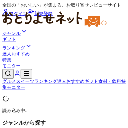
全国の「おいしい」が集まる、お取り寄せレビューサイト
ログイン
新規登録
ジャンル
ギフト
ランキング
達人おすすめ
特集
モニター
グルメ
スイーツ
ランキング
達人おすすめ
ギフト
食材・飲料
特
集
モニター
読み込み中...
ジャンルから探す