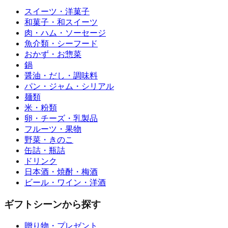
スイーツ・洋菓子
和菓子・和スイーツ
肉・ハム・ソーセージ
魚介類・シーフード
おかず・お惣菜
鍋
醤油・だし・調味料
パン・ジャム・シリアル
麺類
米・粉類
卵・チーズ・乳製品
フルーツ・果物
野菜・きのこ
缶詰・瓶詰
ドリンク
日本酒・焼酎・梅酒
ビール・ワイン・洋酒
ギフトシーンから探す
贈り物・プレゼント