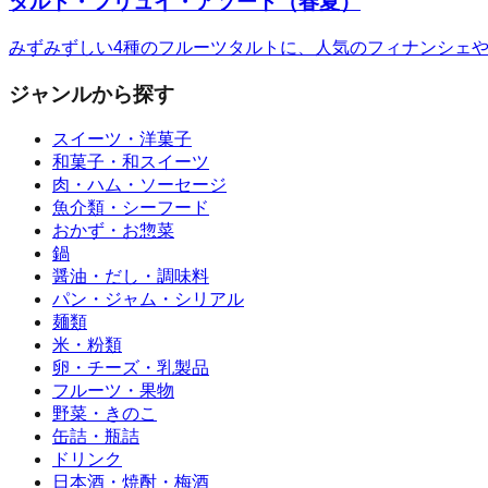
タルト・フリュイ・アソート（春夏）
みずみずしい4種のフルーツタルトに、人気のフィナンシェ
ジャンルから探す
スイーツ・洋菓子
和菓子・和スイーツ
肉・ハム・ソーセージ
魚介類・シーフード
おかず・お惣菜
鍋
醤油・だし・調味料
パン・ジャム・シリアル
麺類
米・粉類
卵・チーズ・乳製品
フルーツ・果物
野菜・きのこ
缶詰・瓶詰
ドリンク
日本酒・焼酎・梅酒