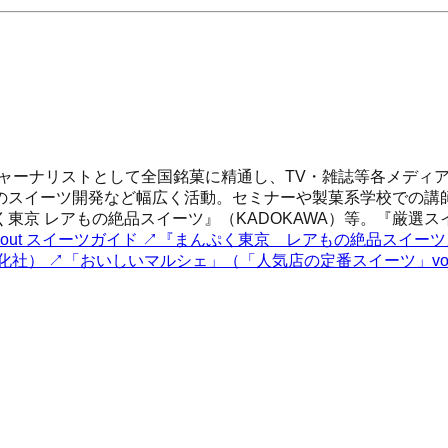
ナリストとして全国銘菓に精通し、TV・雑誌等各メディアで発信。
のスイーツ開発など幅広く活動。セミナーや製菓系学校での講
東京 レアもの絶品スイーツ』（KADOKAWA）等。『厳選
 About スイーツガイド
↗
『まんぷく東京 レアもの絶品スイーツ
化社）
↗
「おいしいマルシェ」（「人気店の定番スイーツ」vol