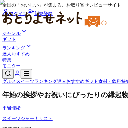
全国の「おいしい」が集まる、お取り寄せレビューサイト
ログイン
新規登録
ジャンル
ギフト
ランキング
達人おすすめ
特集
モニター
グルメ
スイーツ
ランキング
達人おすすめ
ギフト
食材・飲料
特
年始の挨拶やお祝いにぴったりの縁起物
平岩理緒
スイーツジャーナリスト