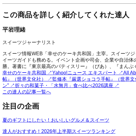
この商品を詳しく紹介してくれた達人
平岩理緒
スイーツジャーナリスト
スイーツ情報WEB「幸せのケーキ共和国」主宰。スイーツジャー
イーツガイドも務める。イベント企画や司会、企業や自治体
勝。著書に『東京最高のパティスリー』（ぴあ）、『まんぷく
幸せのケーキ共和国
↗
Yahoo!ニュース エキスパート
↗
All
帖』（世界文化社）
↗
監修本『厳選ショコラ手帖』（世界文
ン”
↗
折々の和菓子・「水無月」食べ比べ2026講座
↗
この達人の記事一覧へ
注目の企画
夏のギフトにしたい！おいしいグルメ＆スイーツ
達人がおすすめ！2026年上半期スイーツランキング