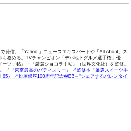
「Yahoo!」ニュースエキスパートや「All About」ス
師も務める。TVチャンピオン「デパ地下グルメ選手権」優
スイーツ手帖』・『厳選ショコラ手帖』（世界文化社）を監修。
』
↗
『東京最高のパティスリー』
↗
監修本『厳選スイーツ手
.65）
↗
松屋銀座100周年記念WEB～“シェアするバレンタイ