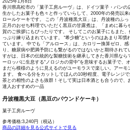
2025年1月8日
香川県高松市の「菓子工房ルーヴ」は、ドイツ菓子・パンの店
生かしたお菓子も色々と作っていらして、2000年の発売以
ロールケーキです。 この「丹波種黒大豆」は、丹波種のふっ
正月のおせち料理でいただく黒豆の甘露煮は、「まめに暮ら
賀のご挨拶にもぴったりです。 そしてこのお菓子にもまた
っぷり練り込まれています。 “希少糖”というのはあまり耳
ています。 中でも「アルロース」は、カロリー換算ゼロ、感
り、糖尿病や肥満予防にも繋がるのではないかと期待されて
すがは、日本の伝統的な製糖技術を継承してきた香川県なら
ーロッパに生息する“ノロジカの背中”を意味するお菓子で、
まだら模様のように見えるのがユーモラスで楽しい。アーモ
ます。 食べる分をカットしてほんの10秒程度、電子レンジ
茶との相性のよさも抜群！そして実は日本酒とも合うので、
達人おすすめの一品
丹波種黒大豆（黒豆のパウンドケーキ）
菓子工房ルーヴ
参考価格:
3,240
円
（税込）
商品の詳細を見る
公式サイトで見る