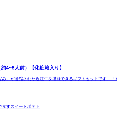
約4~5人前）【化粧箱入り】
旨み」が凝縮された近江牛を堪能できるギフトセットです。「
で食すスイートポテト