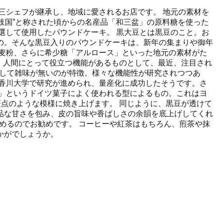
三シェフが継承し、地域に愛されるお店です。 地元の素材を
讃岐国”と称された頃からの名産品「和三盆」の原料糖を使った
選して使用したパウンドケーキ。 黒大豆とは黒豆のこと。お
の。そんな黒豆入りのパウンドケーキは、新年の集まりや御年
麦粉、さらに希少糖「アルロース」といった地元の素材がた
で、人間にとって役立つ機能があるものとして、最近、注目され
りして雑味が無いのが特徴。様々な機能性が研究されつつあ
香川大学で研究が進められ、量産化に成功したそうです。さ
」というドイツ菓子によく使われる型によるもの。これはヨ
斑点のような模様に焼き上げます。 同じように、黒豆が透けて
品な甘さを包み、皮の旨味や香ばしさの余韻を底上げしてくれ
めるのでお勧めです。 コーヒーや紅茶はもちろん、煎茶や抹
かがでしょうか。