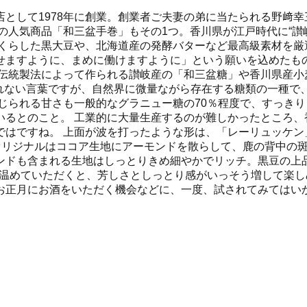
として1978年に創業。創業者ご夫妻の弟に当たられる野﨑幸
来の人気商品「和三盆手巻」もその1つ。香川県が江戸時代に“
くらした黒大豆や、北海道産の発酵バターなど最高級素材を厳
せますように、まめに働けますように」という願いを込めたも
、伝統製法によって作られる讃岐産の「和三盆糖」や香川県産小
慣れない言葉ですが、自然界に微量ながら存在する糖類の一種
じられる甘さも一般的なグラニュー糖の70％程度で、すっき
いるとのこと。 工業的に大量生産するのが難しかったところ、
ではですね。 上面が波を打ったような形は、「レーリュッケン
オリジナルはココア生地にアーモンドを散らして、鹿の背中の
ンドも含まれる生地はしっとりきめ細やかでリッチ。黒豆の上
で温めていただくと、芳しさとしっとり感がいっそう増して楽し
お正月にお酒をいただく機会などに、一度、試されてみてはい