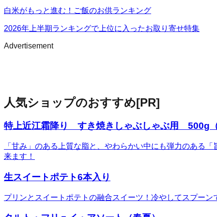
白米がもっと進む！ご飯のお供ランキング
2026年上半期ランキングで上位に入ったお取り寄せ特集
Advertisement
人気ショップのおすすめ
[PR]
特上近江霜降り すき焼きしゃぶしゃぶ用 500g（
「甘み」のある上質な脂と、やわらかい中にも弾力のある「
来ます！
生スイートポテト6本入り
プリンとスイートポテトの融合スイーツ！冷やしてスプーン