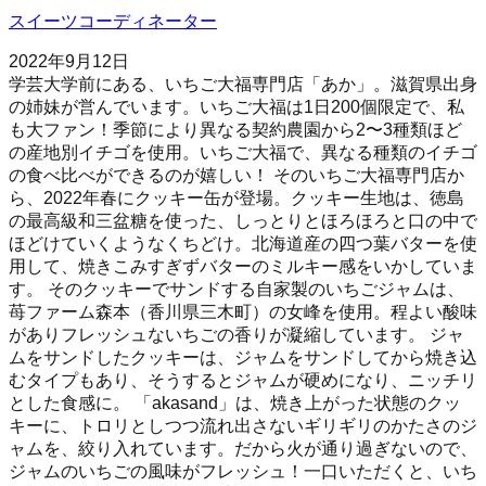
スイーツコーディネーター
2022年9月12日
学芸大学前にある、いちご大福専門店「あか」。滋賀県出身
の姉妹が営んでいます。いちご大福は1日200個限定で、私
も大ファン！季節により異なる契約農園から2〜3種類ほど
の産地別イチゴを使用。いちご大福で、異なる種類のイチゴ
の食べ比べができるのが嬉しい！ そのいちご大福専門店か
ら、2022年春にクッキー缶が登場。クッキー生地は、徳島
の最高級和三盆糖を使った、しっとりとほろほろと口の中で
ほどけていくようなくちどけ。北海道産の四つ葉バターを使
用して、焼きこみすぎずバターのミルキー感をいかしていま
す。 そのクッキーでサンドする自家製のいちごジャムは、
苺ファーム森本（香川県三木町）の女峰を使用。程よい酸味
がありフレッシュないちごの香りが凝縮しています。 ジャ
ムをサンドしたクッキーは、ジャムをサンドしてから焼き込
むタイプもあり、そうするとジャムが硬めになり、ニッチリ
とした食感に。 「akasand」は、焼き上がった状態のクッ
キーに、トロリとしつつ流れ出さないギリギリのかたさのジ
ャムを、絞り入れています。だから火が通り過ぎないので、
ジャムのいちごの風味がフレッシュ！一口いただくと、いち