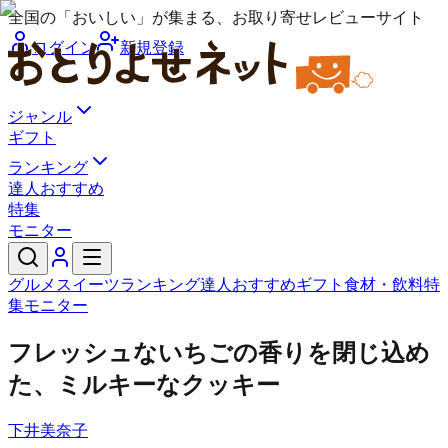
全国の「おいしい」が集まる、お取り寄せレビューサイト
ログイン
新規登録
ジャンル
ギフト
ランキング
達人おすすめ
特集
モニター
グルメ
スイーツ
ランキング
達人おすすめ
ギフト
食材・飲料
特
集
モニター
フレッシュないちごの香りを閉じ込め
た、ミルキーなクッキー
下井美奈子