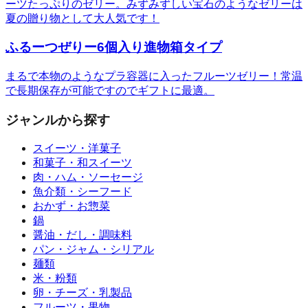
ーツたっぷりのゼリー。みずみずしい宝石のようなゼリーは
夏の贈り物として大人気です！
ふるーつぜりー6個入り進物箱タイプ
まるで本物のようなプラ容器に入ったフルーツゼリー！常温
で長期保存が可能ですのでギフトに最適。
ジャンルから探す
スイーツ・洋菓子
和菓子・和スイーツ
肉・ハム・ソーセージ
魚介類・シーフード
おかず・お惣菜
鍋
醤油・だし・調味料
パン・ジャム・シリアル
麺類
米・粉類
卵・チーズ・乳製品
フルーツ・果物