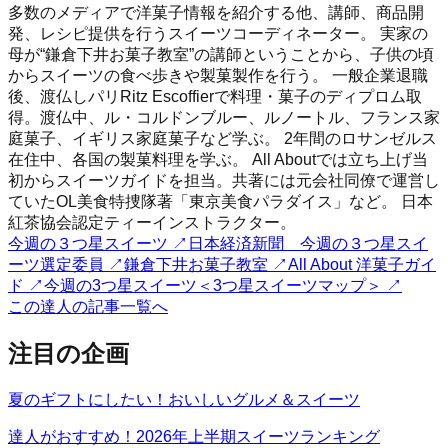
多数のメディアで洋菓子情報を紹介する他、講師、商品開
発、レシピ提供を行うスイーツコーディネーター。 実家の
母が“鎌倉下井お菓子教室”の講師ということから、子供の頃
からスイーツの食べ歩きや製菓製作を行う。 一般企業退職
後、渡仏しパリRitz Escoffierで料理・菓子のディプロム取
得。渡仏中、ル・コルドンブルー、ルノートル、フランス家
庭菓子、イギリス家庭菓子など学ぶ。 2年間のロサンゼルス
在住中、各国の製菓料理を学ぶ。 All Aboutでは立ち上げ当
初からスイーツガイドを担当。共著には元会社同僚で運営し
ていたOL美食特捜隊著「東京美食パラダイス」など。 日本
紅茶協会認定ティーインストラクター。
今週の３つ星スイーツ
↗
日本経済新聞 今週の３つ星スイ
ーツ選定委員
↗
鎌倉下井お菓子教室
↗
All About 洋菓子ガイ
ド
↗
今週の3つ星スイーツ＜3つ星スイーツマップ＞
↗
この達人の記事一覧へ
注目の企画
夏のギフトにしたい！おいしいグルメ＆スイーツ
達人がおすすめ！2026年上半期スイーツランキング