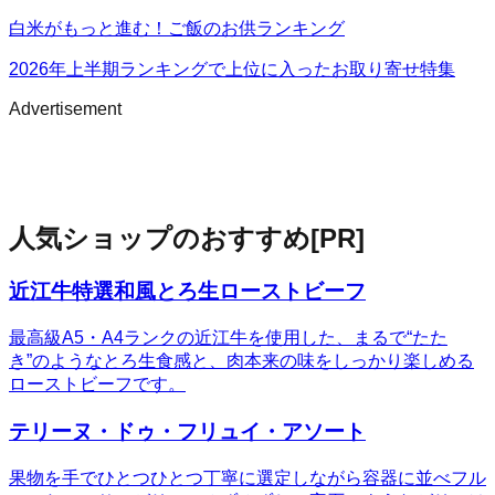
白米がもっと進む！ご飯のお供ランキング
2026年上半期ランキングで上位に入ったお取り寄せ特集
Advertisement
人気ショップのおすすめ
[PR]
近江牛特選和風とろ生ローストビーフ
最高級A5・A4ランクの近江牛を使用した、まるで“たた
き”のようなとろ生食感と、肉本来の味をしっかり楽しめる
ローストビーフです。
テリーヌ・ドゥ・フリュイ・アソート
果物を手でひとつひとつ丁寧に選定しながら容器に並べフル