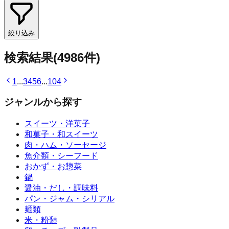
絞り込み
検索結果
(
4986
件)
1
...
3
4
5
6
...
104
ジャンルから探す
スイーツ・洋菓子
和菓子・和スイーツ
肉・ハム・ソーセージ
魚介類・シーフード
おかず・お惣菜
鍋
醤油・だし・調味料
パン・ジャム・シリアル
麺類
米・粉類