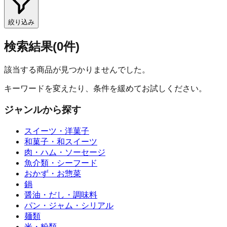
絞り込み
検索結果
(
0
件)
該当する商品が見つかりませんでした。
キーワードを変えたり、条件を緩めてお試しください。
ジャンルから探す
スイーツ・洋菓子
和菓子・和スイーツ
肉・ハム・ソーセージ
魚介類・シーフード
おかず・お惣菜
鍋
醤油・だし・調味料
パン・ジャム・シリアル
麺類
米・粉類