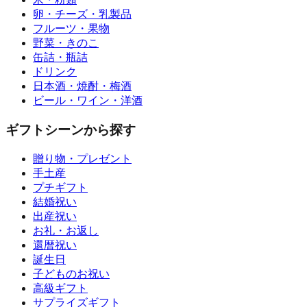
卵・チーズ・乳製品
フルーツ・果物
野菜・きのこ
缶詰・瓶詰
ドリンク
日本酒・焼酎・梅酒
ビール・ワイン・洋酒
ギフトシーンから探す
贈り物・プレゼント
手土産
プチギフト
結婚祝い
出産祝い
お礼・お返し
還暦祝い
誕生日
子どものお祝い
高級ギフト
サプライズギフト