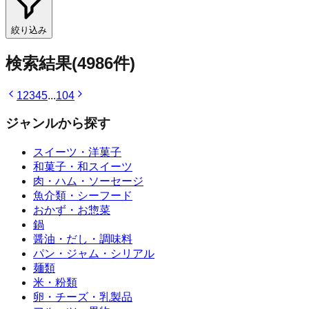
絞り込み
検索結果
(
4986
件)
1
2
3
4
5
...
104
ジャンルから探す
スイーツ・洋菓子
和菓子・和スイーツ
肉・ハム・ソーセージ
魚介類・シーフード
おかず・お惣菜
鍋
醤油・だし・調味料
パン・ジャム・シリアル
麺類
米・粉類
卵・チーズ・乳製品