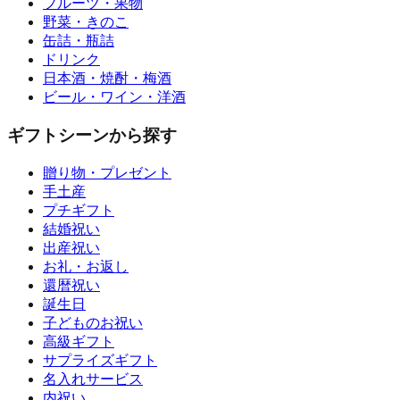
フルーツ・果物
野菜・きのこ
缶詰・瓶詰
ドリンク
日本酒・焼酎・梅酒
ビール・ワイン・洋酒
ギフトシーンから探す
贈り物・プレゼント
手土産
プチギフト
結婚祝い
出産祝い
お礼・お返し
還暦祝い
誕生日
子どものお祝い
高級ギフト
サプライズギフト
名入れサービス
内祝い