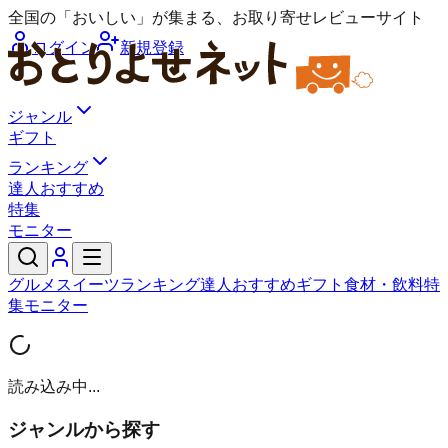
全国の「おいしい」が集まる、お取り寄せレビューサイト
ログイン
新規登録
ジャンル
ギフト
ランキング
達人おすすめ
特集
モニター
グルメ
スイーツ
ランキング
達人おすすめ
ギフト
食材・飲料
特
集
モニター
読み込み中...
ジャンルから探す