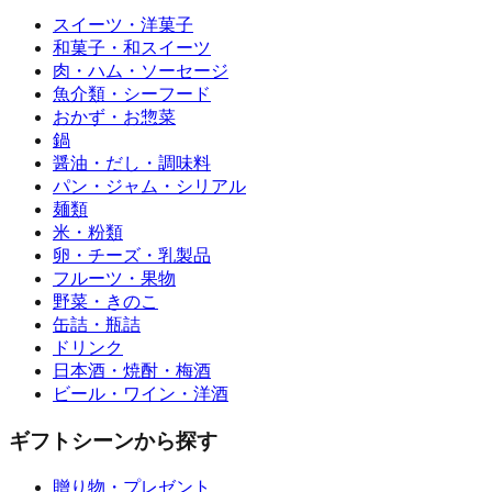
スイーツ・洋菓子
和菓子・和スイーツ
肉・ハム・ソーセージ
魚介類・シーフード
おかず・お惣菜
鍋
醤油・だし・調味料
パン・ジャム・シリアル
麺類
米・粉類
卵・チーズ・乳製品
フルーツ・果物
野菜・きのこ
缶詰・瓶詰
ドリンク
日本酒・焼酎・梅酒
ビール・ワイン・洋酒
ギフトシーンから探す
贈り物・プレゼント