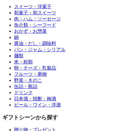
スイーツ・洋菓子
和菓子・和スイーツ
肉・ハム・ソーセージ
魚介類・シーフード
おかず・お惣菜
鍋
醤油・だし・調味料
パン・ジャム・シリアル
麺類
米・粉類
卵・チーズ・乳製品
フルーツ・果物
野菜・きのこ
缶詰・瓶詰
ドリンク
日本酒・焼酎・梅酒
ビール・ワイン・洋酒
ギフトシーンから探す
贈り物・プレゼント