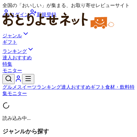
全国の「おいしい」が集まる、お取り寄せレビューサイト
ログイン
新規登録
ジャンル
ギフト
ランキング
達人おすすめ
特集
モニター
グルメ
スイーツ
ランキング
達人おすすめ
ギフト
食材・飲料
特
集
モニター
読み込み中...
ジャンルから探す