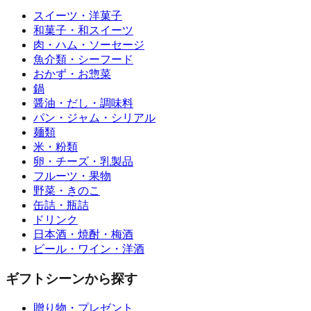
スイーツ・洋菓子
和菓子・和スイーツ
肉・ハム・ソーセージ
魚介類・シーフード
おかず・お惣菜
鍋
醤油・だし・調味料
パン・ジャム・シリアル
麺類
米・粉類
卵・チーズ・乳製品
フルーツ・果物
野菜・きのこ
缶詰・瓶詰
ドリンク
日本酒・焼酎・梅酒
ビール・ワイン・洋酒
ギフトシーンから探す
贈り物・プレゼント