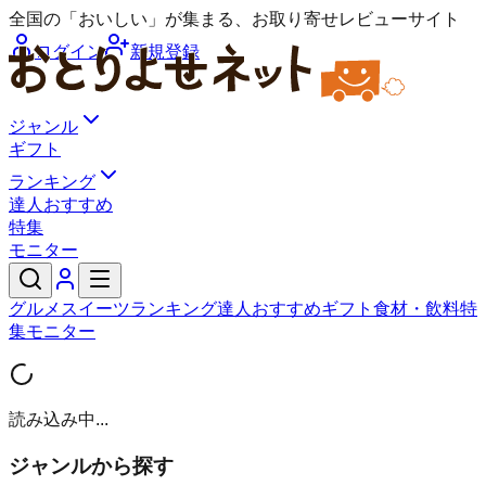
全国の「おいしい」が集まる、お取り寄せレビューサイト
ログイン
新規登録
ジャンル
ギフト
ランキング
達人おすすめ
特集
モニター
グルメ
スイーツ
ランキング
達人おすすめ
ギフト
食材・飲料
特
集
モニター
読み込み中...
ジャンルから探す