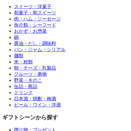
スイーツ・洋菓子
和菓子・和スイーツ
肉・ハム・ソーセージ
魚介類・シーフード
おかず・お惣菜
鍋
醤油・だし・調味料
パン・ジャム・シリアル
麺類
米・粉類
卵・チーズ・乳製品
フルーツ・果物
野菜・きのこ
缶詰・瓶詰
ドリンク
日本酒・焼酎・梅酒
ビール・ワイン・洋酒
ギフトシーンから探す
贈り物・プレゼント