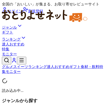
全国の「おいしい」が集まる、お取り寄せレビューサイト
ログイン
新規登録
ジャンル
ギフト
ランキング
達人おすすめ
特集
モニター
グルメ
スイーツ
ランキング
達人おすすめ
ギフト
食材・飲料
特
集
モニター
読み込み中...
ジャンルから探す