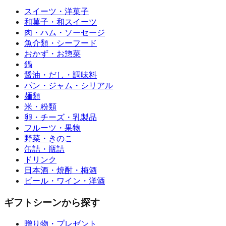
スイーツ・洋菓子
和菓子・和スイーツ
肉・ハム・ソーセージ
魚介類・シーフード
おかず・お惣菜
鍋
醤油・だし・調味料
パン・ジャム・シリアル
麺類
米・粉類
卵・チーズ・乳製品
フルーツ・果物
野菜・きのこ
缶詰・瓶詰
ドリンク
日本酒・焼酎・梅酒
ビール・ワイン・洋酒
ギフトシーンから探す
贈り物・プレゼント