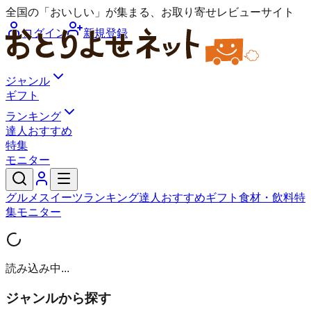
全国の「おいしい」が集まる、お取り寄せレビューサイト
ログイン
新規登録
ジャンル
ギフト
ランキング
達人おすすめ
特集
モニター
グルメ
スイーツ
ランキング
達人おすすめ
ギフト
食材・飲料
特
集
モニター
読み込み中...
ジャンルから探す