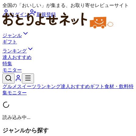
全国の「おいしい」が集まる、お取り寄せレビューサイト
ログイン
新規登録
ジャンル
ギフト
ランキング
達人おすすめ
特集
モニター
グルメ
スイーツ
ランキング
達人おすすめ
ギフト
食材・飲料
特
集
モニター
読み込み中...
ジャンルから探す