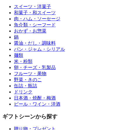
スイーツ・洋菓子
和菓子・和スイーツ
肉・ハム・ソーセージ
魚介類・シーフード
おかず・お惣菜
鍋
醤油・だし・調味料
パン・ジャム・シリアル
麺類
米・粉類
卵・チーズ・乳製品
フルーツ・果物
野菜・きのこ
缶詰・瓶詰
ドリンク
日本酒・焼酎・梅酒
ビール・ワイン・洋酒
ギフトシーンから探す
贈り物・プレゼント