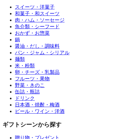
スイーツ・洋菓子
和菓子・和スイーツ
肉・ハム・ソーセージ
魚介類・シーフード
おかず・お惣菜
鍋
醤油・だし・調味料
パン・ジャム・シリアル
麺類
米・粉類
卵・チーズ・乳製品
フルーツ・果物
野菜・きのこ
缶詰・瓶詰
ドリンク
日本酒・焼酎・梅酒
ビール・ワイン・洋酒
ギフトシーンから探す
贈り物・プレゼント