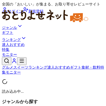
全国の「おいしい」が集まる、お取り寄せレビューサイト
ログイン
新規登録
ジャンル
ギフト
ランキング
達人おすすめ
特集
モニター
グルメ
スイーツ
ランキング
達人おすすめ
ギフト
食材・飲料
特
集
モニター
読み込み中...
ジャンルから探す