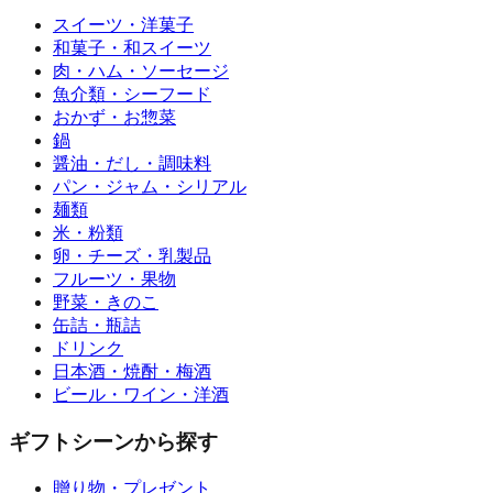
スイーツ・洋菓子
和菓子・和スイーツ
肉・ハム・ソーセージ
魚介類・シーフード
おかず・お惣菜
鍋
醤油・だし・調味料
パン・ジャム・シリアル
麺類
米・粉類
卵・チーズ・乳製品
フルーツ・果物
野菜・きのこ
缶詰・瓶詰
ドリンク
日本酒・焼酎・梅酒
ビール・ワイン・洋酒
ギフトシーンから探す
贈り物・プレゼント