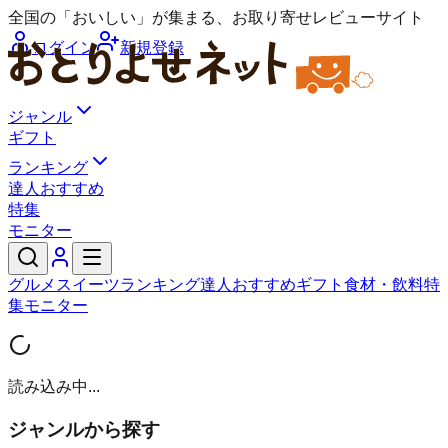
全国の「おいしい」が集まる、お取り寄せレビューサイト
ログイン
新規登録
ジャンル
ギフト
ランキング
達人おすすめ
特集
モニター
グルメ
スイーツ
ランキング
達人おすすめ
ギフト
食材・飲料
特
集
モニター
読み込み中...
ジャンルから探す