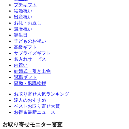
プチギフト
結婚祝い
出産祝い
お礼・お返し
還暦祝い
誕生日
子どものお祝い
高級ギフト
サプライズギフト
名入れサービス
内祝い
結婚式・引き出物
退職ギフト
異動・退職挨拶
お取り寄せ人気ランキング
達人のおすすめ
ベストお取り寄せ大賞
お得＆最新ニュース
お取り寄せモニター審査