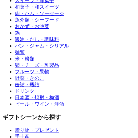
スイーツ・洋菓子
和菓子・和スイーツ
肉・ハム・ソーセージ
魚介類・シーフード
おかず・お惣菜
鍋
醤油・だし・調味料
パン・ジャム・シリアル
麺類
米・粉類
卵・チーズ・乳製品
フルーツ・果物
野菜・きのこ
缶詰・瓶詰
ドリンク
日本酒・焼酎・梅酒
ビール・ワイン・洋酒
ギフトシーンから探す
贈り物・プレゼント
手土産