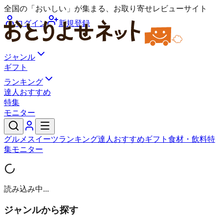
全国の「おいしい」が集まる、お取り寄せレビューサイト
ログイン
新規登録
ジャンル
ギフト
ランキング
達人おすすめ
特集
モニター
グルメ
スイーツ
ランキング
達人おすすめ
ギフト
食材・飲料
特
集
モニター
読み込み中...
ジャンルから探す