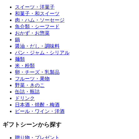
スイーツ・洋菓子
和菓子・和スイーツ
肉・ハム・ソーセージ
魚介類・シーフード
おかず・お惣菜
鍋
醤油・だし・調味料
パン・ジャム・シリアル
麺類
米・粉類
卵・チーズ・乳製品
フルーツ・果物
野菜・きのこ
缶詰・瓶詰
ドリンク
日本酒・焼酎・梅酒
ビール・ワイン・洋酒
ギフトシーンから探す
贈り物・プレゼント