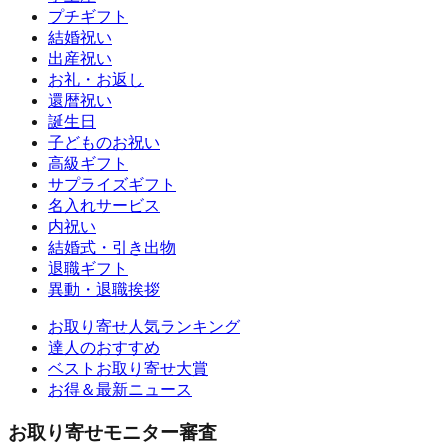
プチギフト
結婚祝い
出産祝い
お礼・お返し
還暦祝い
誕生日
子どものお祝い
高級ギフト
サプライズギフト
名入れサービス
内祝い
結婚式・引き出物
退職ギフト
異動・退職挨拶
お取り寄せ人気ランキング
達人のおすすめ
ベストお取り寄せ大賞
お得＆最新ニュース
お取り寄せモニター審査