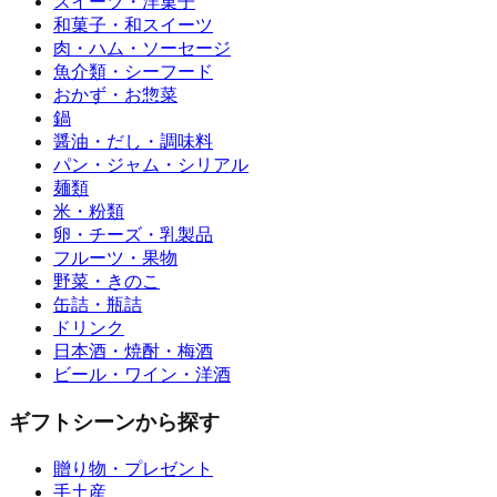
スイーツ・洋菓子
和菓子・和スイーツ
肉・ハム・ソーセージ
魚介類・シーフード
おかず・お惣菜
鍋
醤油・だし・調味料
パン・ジャム・シリアル
麺類
米・粉類
卵・チーズ・乳製品
フルーツ・果物
野菜・きのこ
缶詰・瓶詰
ドリンク
日本酒・焼酎・梅酒
ビール・ワイン・洋酒
ギフトシーンから探す
贈り物・プレゼント
手土産