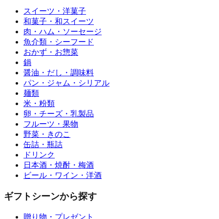
スイーツ・洋菓子
和菓子・和スイーツ
肉・ハム・ソーセージ
魚介類・シーフード
おかず・お惣菜
鍋
醤油・だし・調味料
パン・ジャム・シリアル
麺類
米・粉類
卵・チーズ・乳製品
フルーツ・果物
野菜・きのこ
缶詰・瓶詰
ドリンク
日本酒・焼酎・梅酒
ビール・ワイン・洋酒
ギフトシーンから探す
贈り物・プレゼント