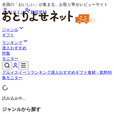
全国の「おいしい」が集まる、お取り寄せレビューサイト
ログイン
新規登録
ジャンル
ギフト
ランキング
達人おすすめ
特集
モニター
グルメ
スイーツ
ランキング
達人おすすめ
ギフト
食材・飲料
特
集
モニター
読み込み中...
ジャンルから探す