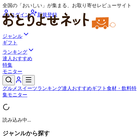
全国の「おいしい」が集まる、お取り寄せレビューサイト
ログイン
新規登録
ジャンル
ギフト
ランキング
達人おすすめ
特集
モニター
グルメ
スイーツ
ランキング
達人おすすめ
ギフト
食材・飲料
特
集
モニター
読み込み中...
ジャンルから探す