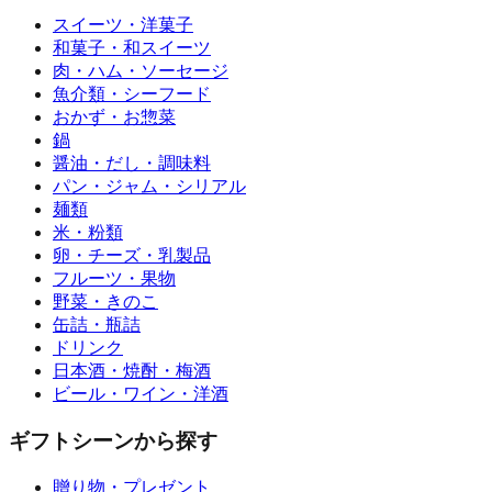
スイーツ・洋菓子
和菓子・和スイーツ
肉・ハム・ソーセージ
魚介類・シーフード
おかず・お惣菜
鍋
醤油・だし・調味料
パン・ジャム・シリアル
麺類
米・粉類
卵・チーズ・乳製品
フルーツ・果物
野菜・きのこ
缶詰・瓶詰
ドリンク
日本酒・焼酎・梅酒
ビール・ワイン・洋酒
ギフトシーンから探す
贈り物・プレゼント