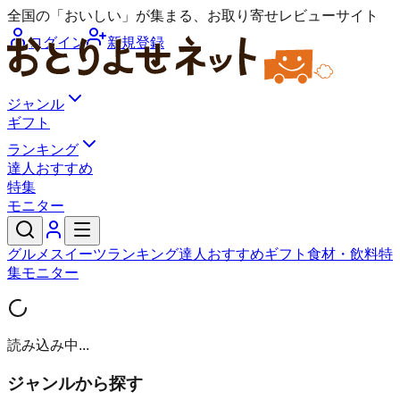
全国の「おいしい」が集まる、お取り寄せレビューサイト
ログイン
新規登録
ジャンル
ギフト
ランキング
達人おすすめ
特集
モニター
グルメ
スイーツ
ランキング
達人おすすめ
ギフト
食材・飲料
特
集
モニター
読み込み中...
ジャンルから探す