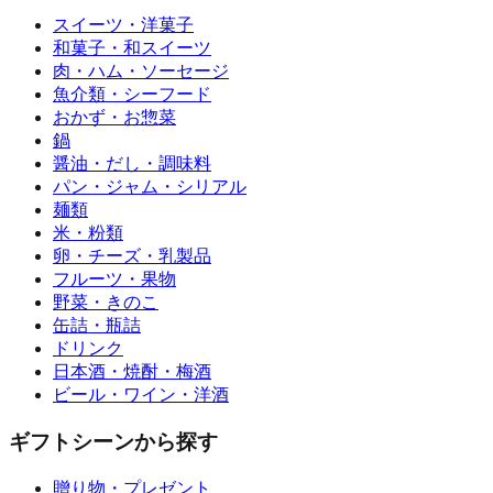
スイーツ・洋菓子
和菓子・和スイーツ
肉・ハム・ソーセージ
魚介類・シーフード
おかず・お惣菜
鍋
醤油・だし・調味料
パン・ジャム・シリアル
麺類
米・粉類
卵・チーズ・乳製品
フルーツ・果物
野菜・きのこ
缶詰・瓶詰
ドリンク
日本酒・焼酎・梅酒
ビール・ワイン・洋酒
ギフトシーンから探す
贈り物・プレゼント