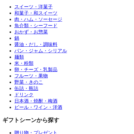
スイーツ・洋菓子
和菓子・和スイーツ
肉・ハム・ソーセージ
魚介類・シーフード
おかず・お惣菜
鍋
醤油・だし・調味料
パン・ジャム・シリアル
麺類
米・粉類
卵・チーズ・乳製品
フルーツ・果物
野菜・きのこ
缶詰・瓶詰
ドリンク
日本酒・焼酎・梅酒
ビール・ワイン・洋酒
ギフトシーンから探す
贈り物・プレゼント