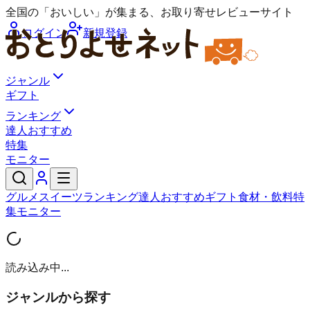
全国の「おいしい」が集まる、お取り寄せレビューサイト
ログイン
新規登録
ジャンル
ギフト
ランキング
達人おすすめ
特集
モニター
グルメ
スイーツ
ランキング
達人おすすめ
ギフト
食材・飲料
特
集
モニター
読み込み中...
ジャンルから探す