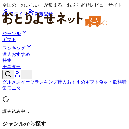
全国の「おいしい」が集まる、お取り寄せレビューサイト
ログイン
新規登録
ジャンル
ギフト
ランキング
達人おすすめ
特集
モニター
グルメ
スイーツ
ランキング
達人おすすめ
ギフト
食材・飲料
特
集
モニター
読み込み中...
ジャンルから探す