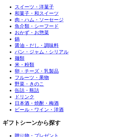
スイーツ・洋菓子
和菓子・和スイーツ
肉・ハム・ソーセージ
魚介類・シーフード
おかず・お惣菜
鍋
醤油・だし・調味料
パン・ジャム・シリアル
麺類
米・粉類
卵・チーズ・乳製品
フルーツ・果物
野菜・きのこ
缶詰・瓶詰
ドリンク
日本酒・焼酎・梅酒
ビール・ワイン・洋酒
ギフトシーンから探す
贈り物・プレゼント