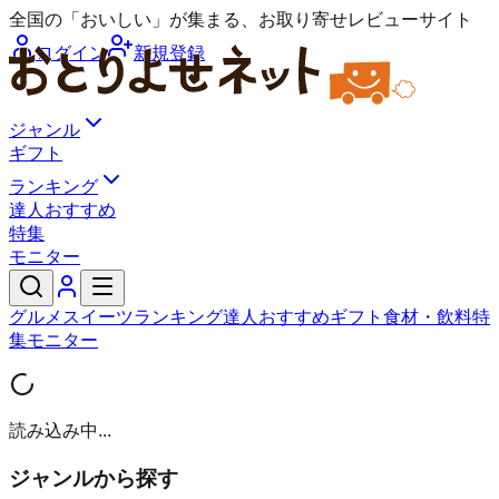
全国の「おいしい」が集まる、お取り寄せレビューサイト
ログイン
新規登録
ジャンル
ギフト
ランキング
達人おすすめ
特集
モニター
グルメ
スイーツ
ランキング
達人おすすめ
ギフト
食材・飲料
特
集
モニター
読み込み中...
ジャンルから探す