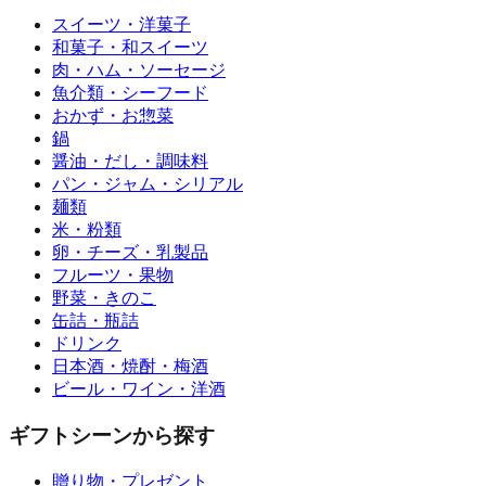
スイーツ・洋菓子
和菓子・和スイーツ
肉・ハム・ソーセージ
魚介類・シーフード
おかず・お惣菜
鍋
醤油・だし・調味料
パン・ジャム・シリアル
麺類
米・粉類
卵・チーズ・乳製品
フルーツ・果物
野菜・きのこ
缶詰・瓶詰
ドリンク
日本酒・焼酎・梅酒
ビール・ワイン・洋酒
ギフトシーンから探す
贈り物・プレゼント