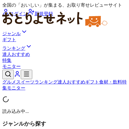
全国の「おいしい」が集まる、お取り寄せレビューサイト
ログイン
新規登録
ジャンル
ギフト
ランキング
達人おすすめ
特集
モニター
グルメ
スイーツ
ランキング
達人おすすめ
ギフト
食材・飲料
特
集
モニター
読み込み中...
ジャンルから探す