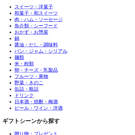
スイーツ・洋菓子
和菓子・和スイーツ
肉・ハム・ソーセージ
魚介類・シーフード
おかず・お惣菜
鍋
醤油・だし・調味料
パン・ジャム・シリアル
麺類
米・粉類
卵・チーズ・乳製品
フルーツ・果物
野菜・きのこ
缶詰・瓶詰
ドリンク
日本酒・焼酎・梅酒
ビール・ワイン・洋酒
ギフトシーンから探す
贈り物・プレゼント