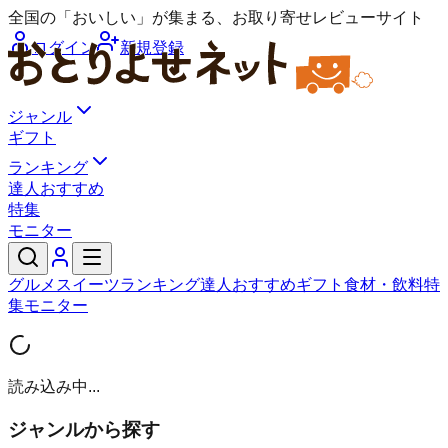
全国の「おいしい」が集まる、お取り寄せレビューサイト
ログイン
新規登録
ジャンル
ギフト
ランキング
達人おすすめ
特集
モニター
グルメ
スイーツ
ランキング
達人おすすめ
ギフト
食材・飲料
特
集
モニター
読み込み中...
ジャンルから探す