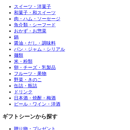
スイーツ・洋菓子
和菓子・和スイーツ
肉・ハム・ソーセージ
魚介類・シーフード
おかず・お惣菜
鍋
醤油・だし・調味料
パン・ジャム・シリアル
麺類
米・粉類
卵・チーズ・乳製品
フルーツ・果物
野菜・きのこ
缶詰・瓶詰
ドリンク
日本酒・焼酎・梅酒
ビール・ワイン・洋酒
ギフトシーンから探す
贈り物・プレゼント