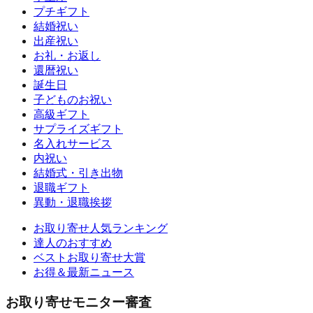
プチギフト
結婚祝い
出産祝い
お礼・お返し
還暦祝い
誕生日
子どものお祝い
高級ギフト
サプライズギフト
名入れサービス
内祝い
結婚式・引き出物
退職ギフト
異動・退職挨拶
お取り寄せ人気ランキング
達人のおすすめ
ベストお取り寄せ大賞
お得＆最新ニュース
お取り寄せモニター審査