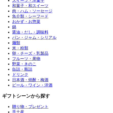
スイーツ・洋菓子
和菓子・和スイーツ
肉・ハム・ソーセージ
魚介類・シーフード
おかず・お惣菜
鍋
醤油・だし・調味料
パン・ジャム・シリアル
麺類
米・粉類
卵・チーズ・乳製品
フルーツ・果物
野菜・きのこ
缶詰・瓶詰
ドリンク
日本酒・焼酎・梅酒
ビール・ワイン・洋酒
ギフトシーンから探す
贈り物・プレゼント
手土産