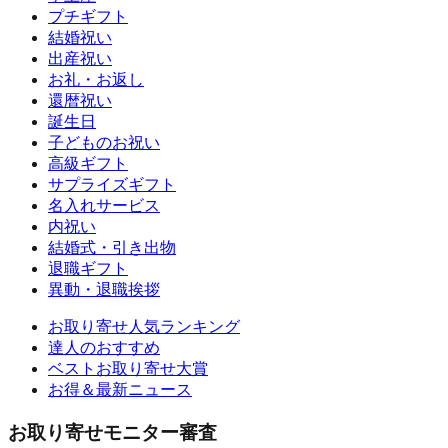
プチギフト
結婚祝い
出産祝い
お礼・お返し
還暦祝い
誕生日
子どものお祝い
高級ギフト
サプライズギフト
名入れサービス
内祝い
結婚式・引き出物
退職ギフト
異動・退職挨拶
お取り寄せ人気ランキング
達人のおすすめ
ベストお取り寄せ大賞
お得＆最新ニュース
お取り寄せモニター審査