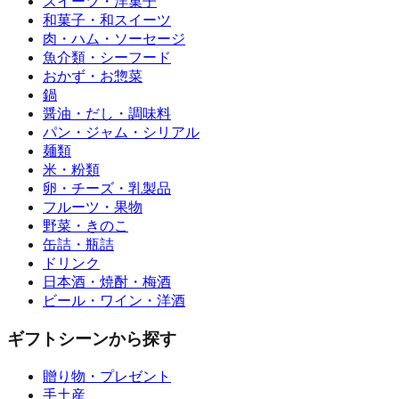
スイーツ・洋菓子
和菓子・和スイーツ
肉・ハム・ソーセージ
魚介類・シーフード
おかず・お惣菜
鍋
醤油・だし・調味料
パン・ジャム・シリアル
麺類
米・粉類
卵・チーズ・乳製品
フルーツ・果物
野菜・きのこ
缶詰・瓶詰
ドリンク
日本酒・焼酎・梅酒
ビール・ワイン・洋酒
ギフトシーンから探す
贈り物・プレゼント
手土産