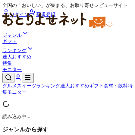
全国の「おいしい」が集まる、お取り寄せレビューサイト
ログイン
新規登録
ジャンル
ギフト
ランキング
達人おすすめ
特集
モニター
グルメ
スイーツ
ランキング
達人おすすめ
ギフト
食材・飲料
特
集
モニター
読み込み中...
ジャンルから探す