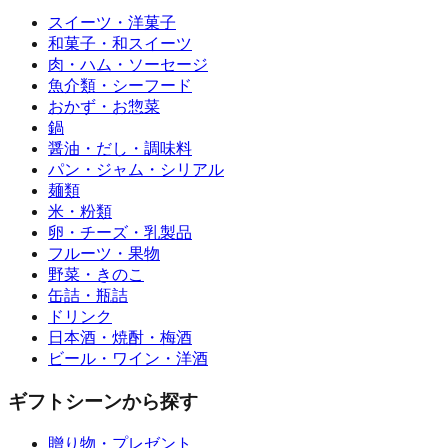
スイーツ・洋菓子
和菓子・和スイーツ
肉・ハム・ソーセージ
魚介類・シーフード
おかず・お惣菜
鍋
醤油・だし・調味料
パン・ジャム・シリアル
麺類
米・粉類
卵・チーズ・乳製品
フルーツ・果物
野菜・きのこ
缶詰・瓶詰
ドリンク
日本酒・焼酎・梅酒
ビール・ワイン・洋酒
ギフトシーンから探す
贈り物・プレゼント