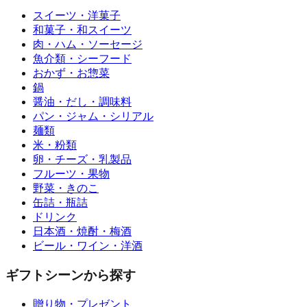
スイーツ・洋菓子
和菓子・和スイーツ
肉・ハム・ソーセージ
魚介類・シーフード
おかず・お惣菜
鍋
醤油・だし・調味料
パン・ジャム・シリアル
麺類
米・粉類
卵・チーズ・乳製品
フルーツ・果物
野菜・きのこ
缶詰・瓶詰
ドリンク
日本酒・焼酎・梅酒
ビール・ワイン・洋酒
ギフトシーンから探す
贈り物・プレゼント