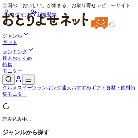
全国の「おいしい」が集まる、お取り寄せレビューサイト
ログイン
新規登録
ジャンル
ギフト
ランキング
達人おすすめ
特集
モニター
グルメ
スイーツ
ランキング
達人おすすめ
ギフト
食材・飲料
特
集
モニター
読み込み中...
ジャンルから探す