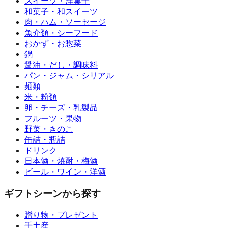
スイーツ・洋菓子
和菓子・和スイーツ
肉・ハム・ソーセージ
魚介類・シーフード
おかず・お惣菜
鍋
醤油・だし・調味料
パン・ジャム・シリアル
麺類
米・粉類
卵・チーズ・乳製品
フルーツ・果物
野菜・きのこ
缶詰・瓶詰
ドリンク
日本酒・焼酎・梅酒
ビール・ワイン・洋酒
ギフトシーンから探す
贈り物・プレゼント
手土産