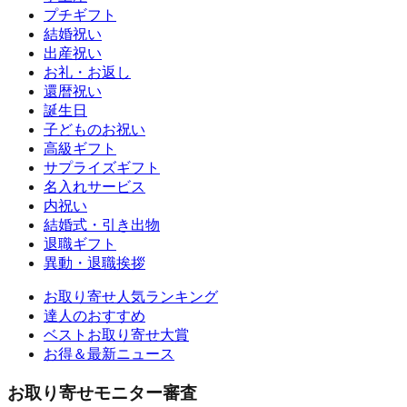
プチギフト
結婚祝い
出産祝い
お礼・お返し
還暦祝い
誕生日
子どものお祝い
高級ギフト
サプライズギフト
名入れサービス
内祝い
結婚式・引き出物
退職ギフト
異動・退職挨拶
お取り寄せ人気ランキング
達人のおすすめ
ベストお取り寄せ大賞
お得＆最新ニュース
お取り寄せモニター審査