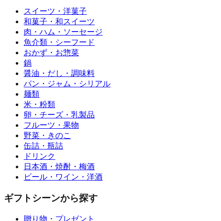
スイーツ・洋菓子
和菓子・和スイーツ
肉・ハム・ソーセージ
魚介類・シーフード
おかず・お惣菜
鍋
醤油・だし・調味料
パン・ジャム・シリアル
麺類
米・粉類
卵・チーズ・乳製品
フルーツ・果物
野菜・きのこ
缶詰・瓶詰
ドリンク
日本酒・焼酎・梅酒
ビール・ワイン・洋酒
ギフトシーンから探す
贈り物・プレゼント