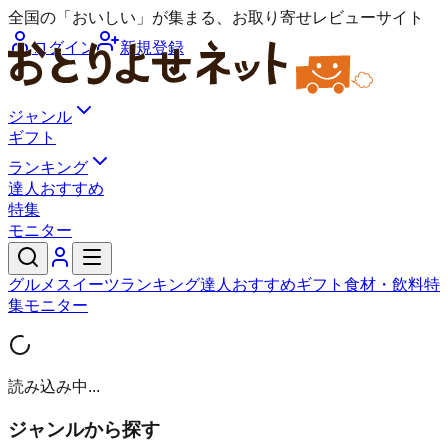
全国の「おいしい」が集まる、お取り寄せレビューサイト
ログイン
新規登録
ジャンル
ギフト
ランキング
達人おすすめ
特集
モニター
グルメ
スイーツ
ランキング
達人おすすめ
ギフト
食材・飲料
特
集
モニター
読み込み中...
ジャンルから探す