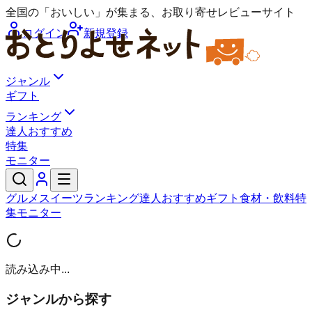
全国の「おいしい」が集まる、お取り寄せレビューサイト
ログイン
新規登録
ジャンル
ギフト
ランキング
達人おすすめ
特集
モニター
グルメ
スイーツ
ランキング
達人おすすめ
ギフト
食材・飲料
特
集
モニター
読み込み中...
ジャンルから探す