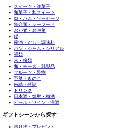
スイーツ・洋菓子
和菓子・和スイーツ
肉・ハム・ソーセージ
魚介類・シーフード
おかず・お惣菜
鍋
醤油・だし・調味料
パン・ジャム・シリアル
麺類
米・粉類
卵・チーズ・乳製品
フルーツ・果物
野菜・きのこ
缶詰・瓶詰
ドリンク
日本酒・焼酎・梅酒
ビール・ワイン・洋酒
ギフトシーンから探す
贈り物・プレゼント