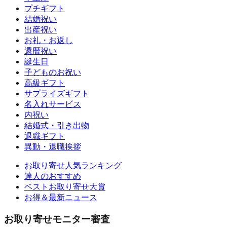
プチギフト
結婚祝い
出産祝い
お礼・お返し
還暦祝い
誕生日
子どものお祝い
高級ギフト
サプライズギフト
名入れサービス
内祝い
結婚式・引き出物
退職ギフト
異動・退職挨拶
お取り寄せ人気ランキング
達人のおすすめ
ベストお取り寄せ大賞
お得＆最新ニュース
お取り寄せモニター審査