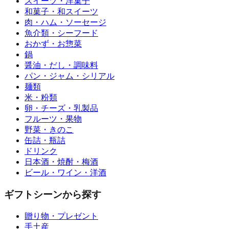
スイーツ・洋菓子
和菓子・和スイーツ
肉・ハム・ソーセージ
魚介類・シーフード
おかず・お惣菜
鍋
醤油・だし・調味料
パン・ジャム・シリアル
麺類
米・粉類
卵・チーズ・乳製品
フルーツ・果物
野菜・きのこ
缶詰・瓶詰
ドリンク
日本酒・焼酎・梅酒
ビール・ワイン・洋酒
ギフトシーンから探す
贈り物・プレゼント
手土産