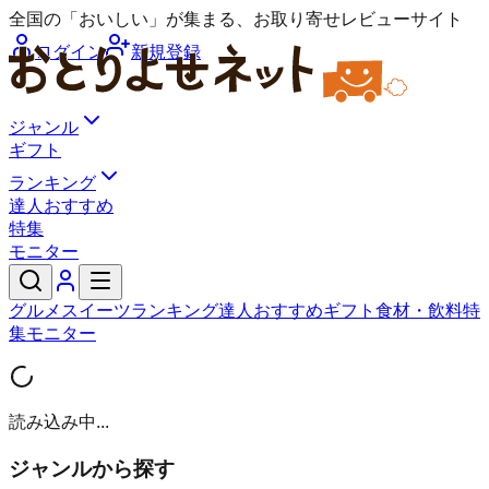
全国の「おいしい」が集まる、お取り寄せレビューサイト
ログイン
新規登録
ジャンル
ギフト
ランキング
達人おすすめ
特集
モニター
グルメ
スイーツ
ランキング
達人おすすめ
ギフト
食材・飲料
特
集
モニター
読み込み中...
ジャンルから探す