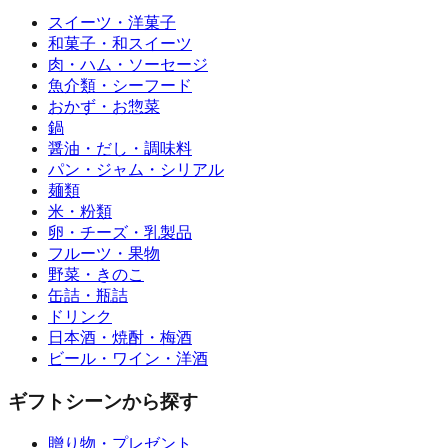
スイーツ・洋菓子
和菓子・和スイーツ
肉・ハム・ソーセージ
魚介類・シーフード
おかず・お惣菜
鍋
醤油・だし・調味料
パン・ジャム・シリアル
麺類
米・粉類
卵・チーズ・乳製品
フルーツ・果物
野菜・きのこ
缶詰・瓶詰
ドリンク
日本酒・焼酎・梅酒
ビール・ワイン・洋酒
ギフトシーンから探す
贈り物・プレゼント