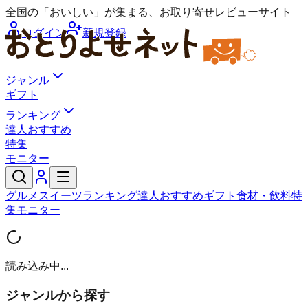
全国の「おいしい」が集まる、お取り寄せレビューサイト
ログイン
新規登録
ジャンル
ギフト
ランキング
達人おすすめ
特集
モニター
グルメ
スイーツ
ランキング
達人おすすめ
ギフト
食材・飲料
特
集
モニター
読み込み中...
ジャンルから探す